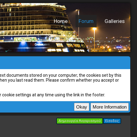
Home
Forum
Galleries
l text documents stored on your computer; the cookies set by this
 when you last read them. Please confirm whether you accept or
cookie settings at any time using the link in the footer.
Δημιουργία Λογαριασμού
Είσοδος