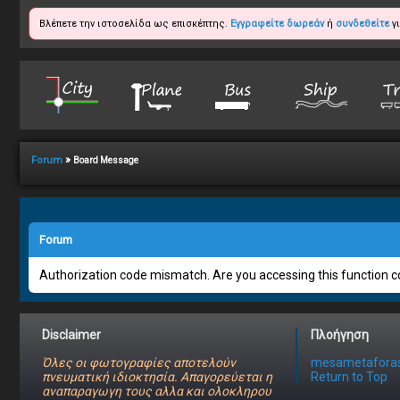
Βλέπετε την ιστοσελίδα ως επισκέπτης.
Εγγραφείτε δωρεάν
ή
συνδεθείτε
γι
»
Forum
Board Message
Forum
Authorization code mismatch. Are you accessing this function co
Disclaimer
Πλοήγηση
Όλες οι φωτογραφίες αποτελούν
mesametaforas
πνευματική ιδιοκτησία. Απαγορεύεται η
Return to Top
αναπαραγωγη τους αλλα και ολοκληρου