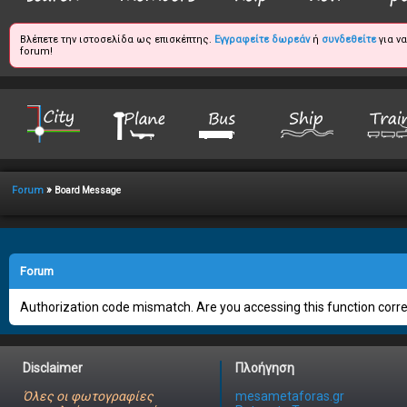
Βλέπετε την ιστοσελίδα ως επισκέπτης.
Εγγραφείτε δωρεάν
ή
συνδεθείτε
για ν
forum!
»
Forum
Board Message
Forum
Authorization code mismatch. Are you accessing this function correc
Disclaimer
Πλοήγηση
Όλες οι φωτογραφίες
mesametaforas.gr