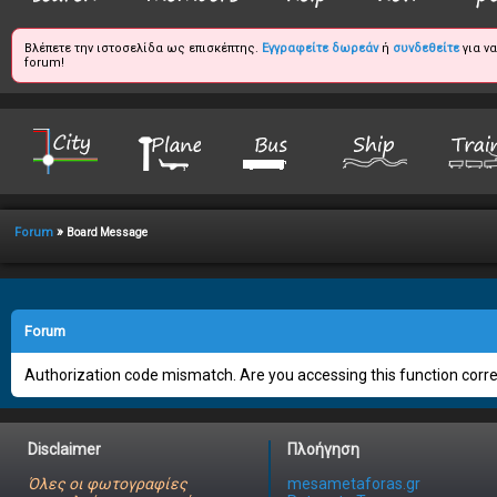
Βλέπετε την ιστοσελίδα ως επισκέπτης.
Εγγραφείτε δωρεάν
ή
συνδεθείτε
για ν
forum!
»
Forum
Board Message
Forum
Authorization code mismatch. Are you accessing this function correc
Disclaimer
Πλοήγηση
Όλες οι φωτογραφίες
mesametaforas.gr