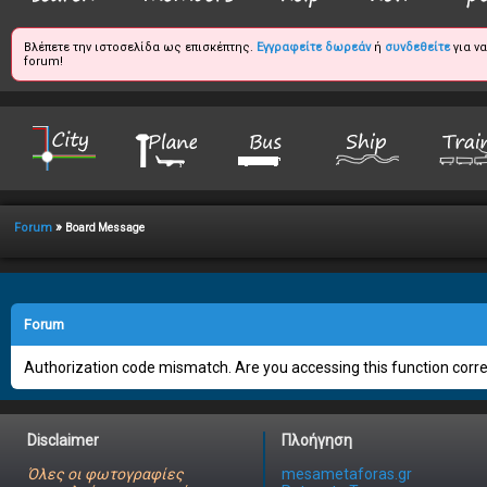
Βλέπετε την ιστοσελίδα ως επισκέπτης.
Εγγραφείτε δωρεάν
ή
συνδεθείτε
για ν
forum!
»
Forum
Board Message
Forum
Authorization code mismatch. Are you accessing this function correc
Disclaimer
Πλοήγηση
Όλες οι φωτογραφίες
mesametaforas.gr