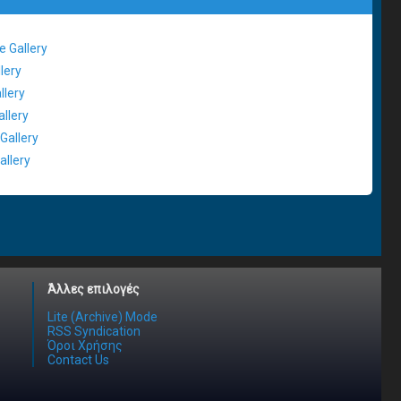
 Gallery
lery
llery
llery
Gallery
llery
Άλλες επιλογές
Lite (Archive) Mode
RSS Syndication
Όροι Χρήσης
Contact Us