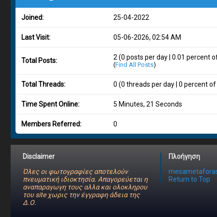
Joined:
25-04-2022
Last Visit:
05-06-2026, 02:54 AM
2 (0 posts per day | 0.01 percent o
Total Posts:
(
Find All Posts
)
Total Threads:
0 (0 threads per day | 0 percent of
Time Spent Online:
5 Minutes, 21 Seconds
Members Referred:
0
Disclaimer
Πλοήγηση
Όλες οι φωτογραφίες αποτελούν
mesametaforas
πνευματική ιδιοκτησία. Απαγορεύεται η
Return to Top
αναπαραγωγη τους αλλα και ολοκληρου
του site χωρις την έγγραφη άδεια της
Δ.Ο.