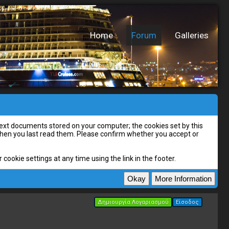
Home
Forum
Galleries
l text documents stored on your computer; the cookies set by this
 when you last read them. Please confirm whether you accept or
cookie settings at any time using the link in the footer.
Δημιουργία Λογαριασμού
Είσοδος