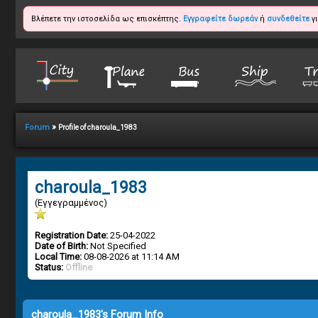
Βλέπετε την ιστοσελίδα ως επισκέπτης.
Εγγραφείτε δωρεάν
ή
συνδεθείτε
γι
»
Forum
Profile of charoula_1983
charoula_1983
(Εγγεγραμμένος)
Registration Date:
25-04-2022
Date of Birth:
Not Specified
Local Time:
08-08-2026 at 11:14 AM
Status:
Offline
charoula_1983's Forum Info