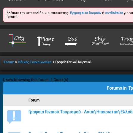
Βλέπετε την ιστοσελίδα ως επισκέπτης.
Εγγραφείτε δωρεάν
ή
συνδεθείτε
για ν
forum!
»
»
Forum
Οδικές Συγκοινωνίες
Γραφεία Γενικού Τουρισμού
Users browsing this forum: 1 Guest(s)
Forums in 'Γ
Forum
Γραφεία Γενικού Τουρισμού - Λοιπή Ηπειρωτική Ελλάδ