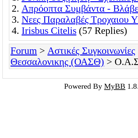
Απρόοπτα Συμβάντα - Βλάβε
Νεες Παραλαβές Τροχαιου Υ
Irisbus Citelis
(57 Replies)
Forum
>
Αστικές Συγκοινωνίες
Θεσσαλονικης (ΟΑΣΘ)
> Ο.Α.Σ
Powered By
MyBB
1.8