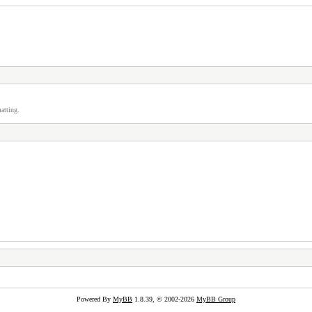
atting.
Powered By
MyBB
1.8.39, © 2002-2026
MyBB Group