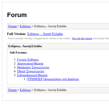
Forum
Forum
>
Ειδήσεις
> Ειδήσεις - Λοιπή Ελλάδα
Full Version:
Ειδήσεις - Λοιπή Ελλάδα
You're currently viewing a stripped down version of our content.
View the full version
with proper form
Ειδήσεις - Λοιπή Ελλάδα
Sub Forums:
Γενικές Ειδήσεις
Αεροπορικά Θέματα
Θαλάσσιες Συγκοινωνίες
Οδικές Συγκοινωνίες
Σιδηροδρομικά Θέματα
[ΤΡΑΙΝΟΣΕ] Δημοσιεύσεις στη Διαύγεια
Forum
>
Ειδήσεις
> Ειδήσεις - Λοιπή Ελλάδα