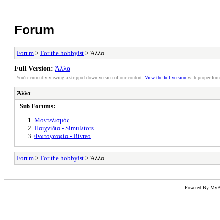
Forum
Forum
>
For the hobbyist
> Άλλα
Full Version:
Άλλα
You're currently viewing a stripped down version of our content.
View the full version
with proper form
Άλλα
Sub Forums:
Μοντελισμός
Παιχνίδια - Simulators
Φωτογραφία - Βίντεο
Forum
>
For the hobbyist
> Άλλα
Powered By
My