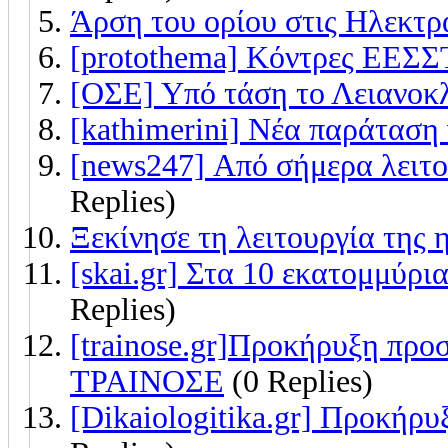
Άρση του ορίου στις Ηλεκτρ
[protothema] Κόντρες ΕΕΣ
[ΟΣΕ] Υπό τάση το Λειανοκ
[kathimerini] Νέα παράτασ
[news247] Από σήμερα λειτο
Replies)
Ξεκίνησε τη λειτουργία της
[skai.gr] Στα 10 εκατομμύρ
Replies)
[trainose.gr]Προκήρυξη πρ
ΤΡΑΙΝΟΣΕ
(0 Replies)
[Dikaiologitika.gr] Προκήρ