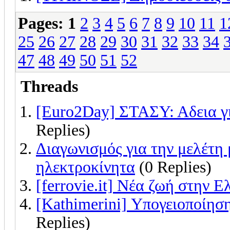
Pages:
1
2
3
4
5
6
7
8
9
10
11
1
25
26
27
28
29
30
31
32
33
34
47
48
49
50
51
52
Threads
[Euro2Day] ΣΤΑΣΥ: Αδεια γ
Replies)
Διαγωνισμός για την μελέτ
ηλεκτροκίνητα
(0 Replies)
[ferrovie.it] Νέα ζωή στην 
[Kathimerini] Υπογειοποίη
Replies)