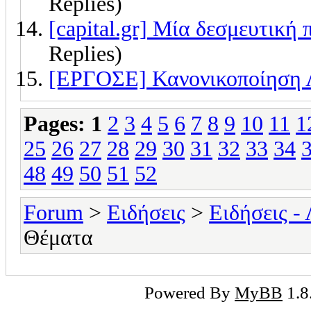
Replies)
[capital.gr] Μία δεσμευτικ
Replies)
[ΕΡΓΟΣΕ] Κανονικοποίηση 
Pages:
1
2
3
4
5
6
7
8
9
10
11
1
25
26
27
28
29
30
31
32
33
34
48
49
50
51
52
Forum
>
Ειδήσεις
>
Ειδήσεις -
Θέματα
Powered By
MyBB
1.8