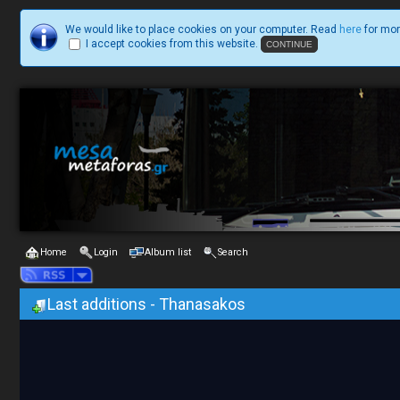
We would like to place cookies on your computer. Read
here
for mor
I accept cookies from this website.
Home
Login
Album list
Search
Last additions - Thanasakos