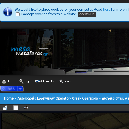
We would like to place cookies on your computer. Read
here
for more in
I accept cookies from this website.
Home
Login
Album list
Search
Home
>
Λεωφορεία Ελληνικών Operator - Greek Operators
>
Διαχειριστές Λ