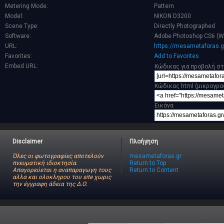
Metering Mode:
Pattern
Model:
NIKON D3200
Scene Type:
Directly Photographed
Software:
Adobe Photoshop CS6 (W
URL:
https://mesametaforas.g
Favorites:
Add to Favorites
Embed URL:
Κώδικας για προβολή στ
Κώδικας html (μικρογρα
Εικόνα
Disclaimer
Πλοήγηση
Όλες οι φωτογραφίες αποτελούν
mesametaforas.gr
πνευματική ιδιοκτησία.
Return to Top
Απαγορεύεται η αναπαραγωγη τους
Return to Content
αλλα και ολοκληρου του site χωρις
την έγγραφη άδεια της Δ.Ο.