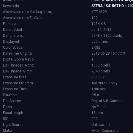
Album name:
Paul
/
#100 ΚΤΕΛ Ν. Κοζ
Keywords:
SETRA
/
S415GT-HD
/
#1
Αναγνωριστικό Κυκλοφορίας:
KZT-4829
Αναγνωριστικό Στόλου:
100
Filesize:
1054 KiB
Date added:
Jul 10, 2013
Dimensions:
2048 x 1365 pixels
Displayed:
520 times
Color Space:
sRGB
DateTime Original:
2013:06:28 16:17:13
Digital Zoom Ratio:
1
EXIF Image Height:
1365 pixels
EXIF Image Width:
2048 pixels
Exposure Bias:
-0.33 EV
Exposure Program:
Aperture Priority
Exposure Time:
1/80 sec
FNumber:
f/5.6
File Source:
Digital Still Camera
Flash:
No Flash
Focal length:
18 mm
ISO:
200
Light Source:
Unknown: 0
Make:
Nikon Corporation