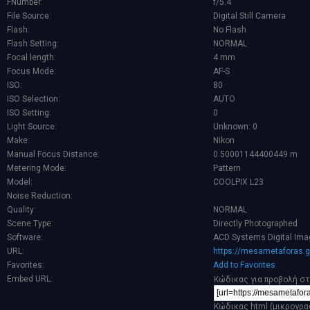
FNumber:
f/5.4
File Source:
Digital Still Camera
Flash:
No Flash
Flash Setting:
NORMAL
Focal length:
4 mm
Focus Mode:
AF-S
ISO:
80
ISO Selection:
AUTO
ISO Setting:
0
Light Source:
Unknown: 0
Make:
Nikon
Manual Focus Distance:
0.50001144400449 m
Metering Mode:
Pattern
Model:
COOLPIX L23
Noise Reduction:
Quality:
NORMAL
Scene Type:
Directly Photographed
Software:
ACD Systems Digital Ima
URL:
https://mesametaforas.g
Favorites:
Add to Favorites
Embed URL:
Κώδικας για προβολή στ
Κώδικας html (μικρογρα