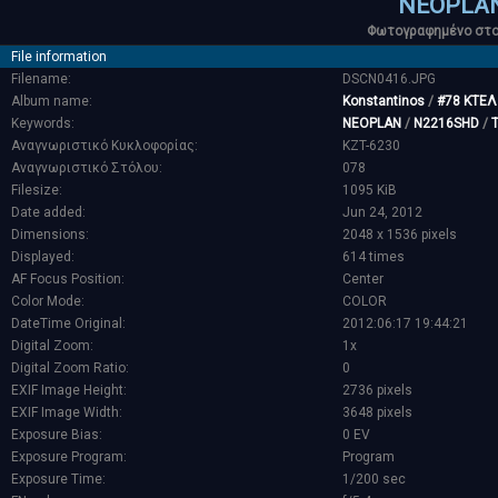
NEOPLAN
Φωτογραφημένο στο 
File information
Filename:
DSCN0416.JPG
Album name:
Konstantinos
/
#78 ΚΤΕΛ
Keywords:
NEOPLAN
/
N2216SHD
/
Αναγνωριστικό Κυκλοφορίας:
KZT-6230
Αναγνωριστικό Στόλου:
078
Filesize:
1095 KiB
Date added:
Jun 24, 2012
Dimensions:
2048 x 1536 pixels
Displayed:
614 times
AF Focus Position:
Center
Color Mode:
COLOR
DateTime Original:
2012:06:17 19:44:21
Digital Zoom:
1x
Digital Zoom Ratio:
0
EXIF Image Height:
2736 pixels
EXIF Image Width:
3648 pixels
Exposure Bias:
0 EV
Exposure Program:
Program
Exposure Time:
1/200 sec