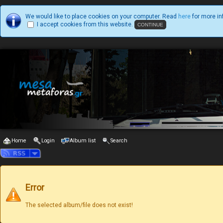
We would like to place cookies on your computer. Read
here
for more in
I accept cookies from this website.
Home
Login
Album list
Search
Error
The selected album/file does not exist!