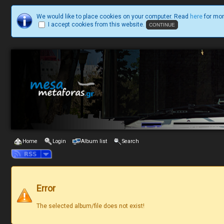
We would like to place cookies on your computer. Read
here
for mor
I accept cookies from this website.
Home
Login
Album list
Search
Error
The selected album/file does not exist!