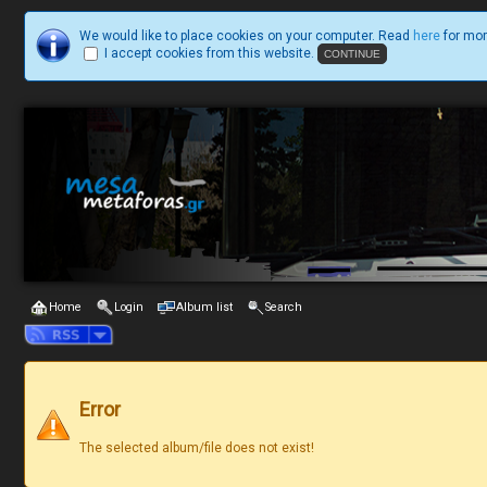
We would like to place cookies on your computer. Read
here
for mor
I accept cookies from this website.
Home
Login
Album list
Search
Error
The selected album/file does not exist!