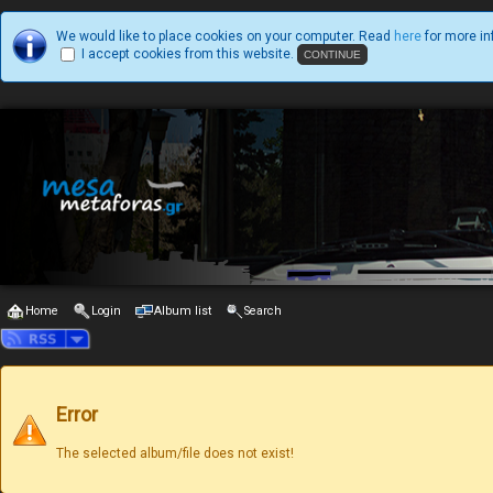
We would like to place cookies on your computer. Read
here
for more in
I accept cookies from this website.
Home
Login
Album list
Search
Error
The selected album/file does not exist!